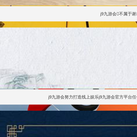
j9九游会不属于谢
j9九游会努力打造线上娱乐j9九游会官方平台任