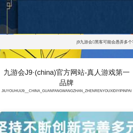
j9九游会黑客可能会愚弄多个零
九游会J9·(china)官方网站-真人游戏第一
品牌
JIUYOUHUIJ9__CHINA_GUANFANGWANGZHAN_ZHENRENYOUXIDIYIPINPAI