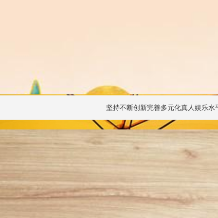
坚持不断创新完善多元化真人娱乐水平饲